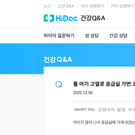
뉴스
건강 Q&A
의사·병원찾기
PRO 신청하기
|
|
|
건강Q&A
하이닥 질문하기
성 상담
건강 상담
돌 아기 고열로 응급실 가면
2025.12.04
감염내과
,
발열
,
코로
SMART TAG :
아이가 열이 나서 응급실에 가게 되었는