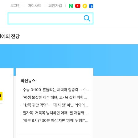
로그인
마이차트
회원가입
|
|
|
명예의 전당
최신뉴스
수능 D-100, 흔들리는 체력과 집중력… 수험생 영양 관리 어떻게 할까
“평생 물질한 제주 해녀, 코·목 질환 위험 높았다”… 10년 추적 연구 결과
"한쪽 귀만 먹먹"… '귀지 탓' 아닌 의외의 원인 4가지
일자목·거북목 방치하면 어깨·팔 저림까지…초기 관리가 중요한 이유
“하루 8시간 30분 이상 자면 ‘치매’ 위험?”… 혈액 속 알츠하이머 단백질 늘었다