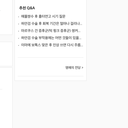
추천 Q&A
혹
매몰쌍수 후 흉터연고 시기 질문
하안검 수술 후 회복 기간은 얼마나 걸리나요?
마르쿠스 건 증후군(턱 윙크 증후군) 쌍커풀 수술 가능 여부
하안검 수술 부작용에는 어떤 것들이 있을까요?
이마에 보톡스 맞은 후 인상 쓰면 다시 주름이 생길까요?
명예의 전당 >