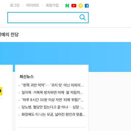
로그인
마이차트
회원가입
|
|
|
명예의 전당
최신뉴스
"한쪽 귀만 먹먹"… '귀지 탓' 아닌 의외의 원인 4가지
일자목·거북목 방치하면 어깨·팔 저림까지…초기 관리가 중요한 이유
“하루 8시간 30분 이상 자면 ‘치매’ 위험?”… 혈액 속 알츠하이머 단백질 늘었다
당뇨병, 혈당만 잡는다고 끝 아냐… 심장·신장·발 건강 관리까지 챙겨야
화장해도 티 나는 모공, 넓어진 원인과 맞춤 치료법