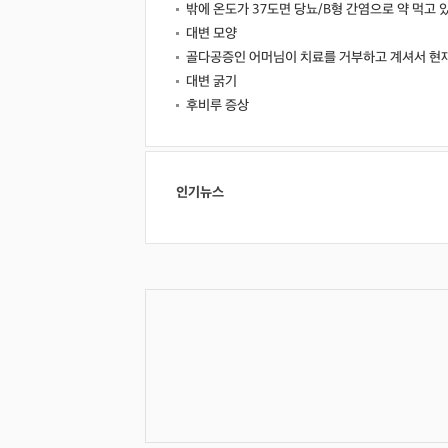
밖에 온도가 37도면 당뇨/B형 간염으로 약 먹고 
대변 모양
골다공증인 어머님이 치료를 거부하고 계셔서 현
대변 굵기
후비루 증상
인기뉴스