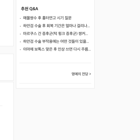
추천 Q&A
매몰쌍수 후 흉터연고 시기 질문
하안검 수술 후 회복 기간은 얼마나 걸리나요?
마르쿠스 건 증후군(턱 윙크 증후군) 쌍커풀 수술 가능 여부
하안검 수술 부작용에는 어떤 것들이 있을까요?
이마에 보톡스 맞은 후 인상 쓰면 다시 주름이 생길까요?
명예의 전당 >