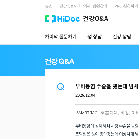
뉴스
건강 Q&A
의사·병원찾기
PRO 신청하기
|
|
|
건강Q&A
하이닥 질문하기
성 상담
건강 상담
부비동염 수술을 했는데 냄새를
2025.12.04
호흡기계
,
비강
,
이
SMART TAG :
부비동염이 심해서 내시경 수술을 받았
코막힘은 많이 좋아졌는데 이상하게 냄