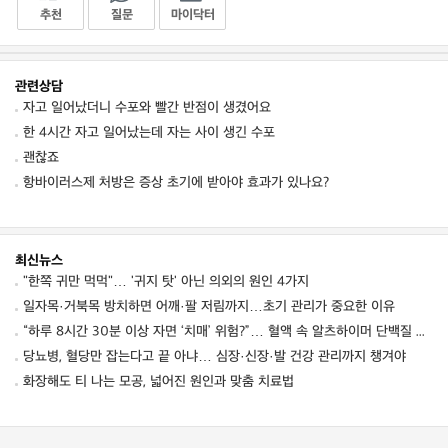
추천
질문
마이닥터
관련상담
자고 일어났더니 수포와 빨간 반점이 생겼어요
한 4시간 자고 일어났는데 자는 사이 생긴 수포
괜찮죠
항바이러스제 처방은 증상 초기에 받아야 효과가 있나요?
최신뉴스
"한쪽 귀만 먹먹"… '귀지 탓' 아닌 의외의 원인 4가지
일자목·거북목 방치하면 어깨·팔 저림까지…초기 관리가 중요한 이유
“하루 8시간 30분 이상 자면 ‘치매’ 위험?”… 혈액 속 알츠하이머 단백질 늘었다
당뇨병, 혈당만 잡는다고 끝 아냐… 심장·신장·발 건강 관리까지 챙겨야
화장해도 티 나는 모공, 넓어진 원인과 맞춤 치료법