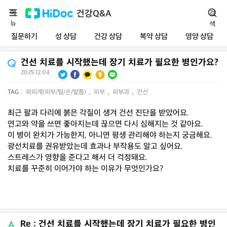
메
건강Q&A
검
뉴
색
질문하기
성 상담
건강 상담
복약 상담
영양 상담
건선 치료를 시작했는데 장기 치료가 필요한 병인가요?
2025.12.04
|
TAG :
외피계(피부/털/손/발톱)
,
피부
,
피부과
,
건선
최근 팔과 다리에 붉은 각질이 생겨 건선 진단을 받았어요.
연고와 약을 쓰면 좋아지는데 끊으면 다시 심해지는 것 같아요.
이 병이 완치가 가능한지, 아니면 평생 관리해야 하는지 궁금해요.
광선치료를 권유받았는데 효과나 부작용도 알고 싶어요.
스트레스가 영향을 준다고 해서 더 걱정돼요.
치료를 꾸준히 이어가야 하는 이유가 무엇인가요?
Re : 건선 치료를 시작했는데 장기 치료가 필요한 병인