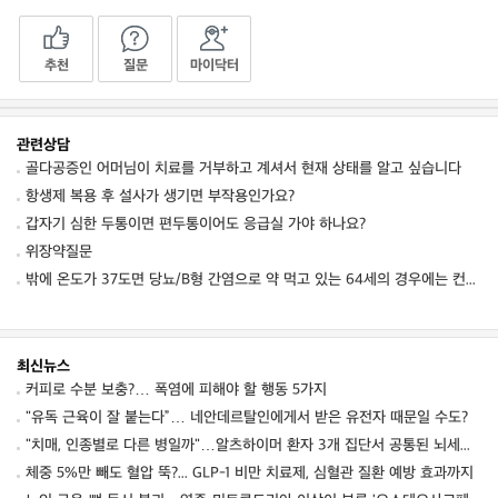
추천
질문
마이닥터
관련상담
골다공증인 어머님이 치료를 거부하고 계셔서 현재 상태를 알고 싶습니다
항생제 복용 후 설사가 생기면 부작용인가요?
갑자기 심한 두통이면 편두통이어도 응급실 가야 하나요?
위장약질문
밖에 온도가 37도면 당뇨/B형 간염으로 약 먹고 있는 64세의 경우에는 컨디션 저하를 동
최신뉴스
커피로 수분 보충?… 폭염에 피해야 할 행동 5가지
"유독 근육이 잘 붙는다”… 네안데르탈인에게서 받은 유전자 때문일 수도?
"치매, 인종별로 다른 병일까"…알츠하이머 환자 3개 집단서 공통된 뇌세포 이상 발견
체중 5%만 빼도 혈압 뚝?... GLP-1 비만 치료제, 심혈관 질환 예방 효과까지