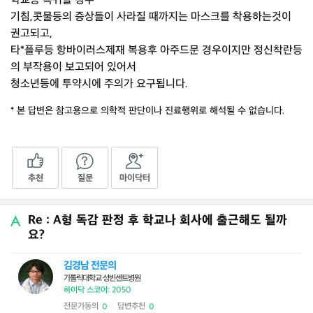
학교등 복귀할 경우
기침,콧물등의 증상들이 사라질 때까지는 마스크를 착용하는것이
권고되고,
타*플루등 항바이러스제재 복용후 아주드문 경우이지만 정신착란등
의 부작용이 보고되어 있어서
청소년등에 투약시에 주의가 요구됩니다.
* 본 답변은 참고용으로 의학적 판단이나 진료행위로 해석될 수 없습니다.
추천
질문
마이닥터
Re : A형 독감 판정 후 학교나 회사에 출근해도 될까
요?
김경남 전문의
가톨릭대학교 성빈센트병원
하이닥 스코어: 2050
전문가동의
답변추천
0
0
|