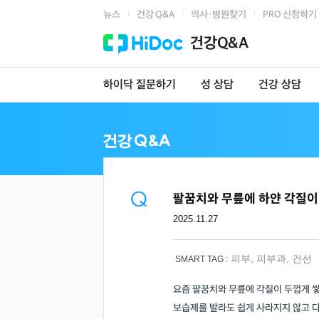
뉴스
건강 Q&A
의사·병원찾기
PRO 신청하기
|
|
|
건강Q&A
하이닥 질문하기
성 상담
건강 상담
팔꿈치와 무릎에 하얀 각질이
2025.11.27
피부
,
피부과
,
건선
SMART TAG :
요즘 팔꿈치와 무릎에 각질이 두껍게 
보습제를 발라도 쉽게 사라지지 않고 