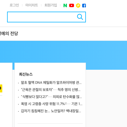
로그인
마이차트
회원가입
|
|
|
명예의 전당
최신뉴스
말초 혈액 DNA 메틸화가 알츠하이머병 관련 뇌영상·인지 지표와 연관될까
“근육은 관절의 보호자”… 척추 명의 신병준 교수가 말하는 하체 근육의 힘 [평생운동연구소]
"식빵보다 많다고?"… 의외로 탄수화물 많은 식품 4
폭염 시 고령층 사망 위험 11.7%↑… 기온 1도 오를 때마다 위험 높아져
갑자기 침침해진 눈... 노안일까? 백내장일까?