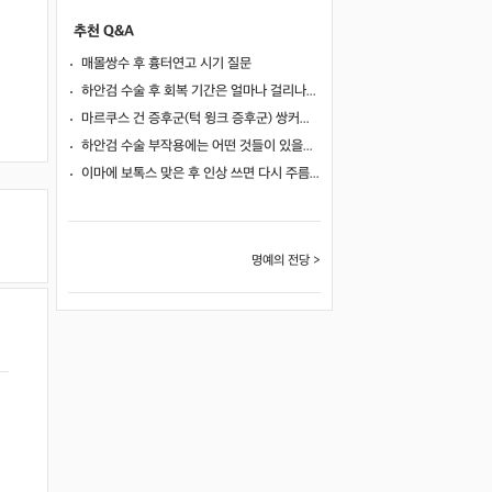
추천 Q&A
매몰쌍수 후 흉터연고 시기 질문
하안검 수술 후 회복 기간은 얼마나 걸리나요?
마르쿠스 건 증후군(턱 윙크 증후군) 쌍커풀 수술 가능 여부
하안검 수술 부작용에는 어떤 것들이 있을까요?
이마에 보톡스 맞은 후 인상 쓰면 다시 주름이 생길까요?
명예의 전당 >