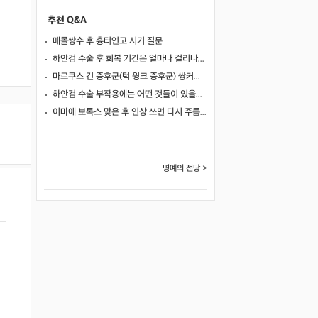
추천 Q&A
매몰쌍수 후 흉터연고 시기 질문
하안검 수술 후 회복 기간은 얼마나 걸리나요?
마르쿠스 건 증후군(턱 윙크 증후군) 쌍커풀 수술 가능 여부
하안검 수술 부작용에는 어떤 것들이 있을까요?
이마에 보톡스 맞은 후 인상 쓰면 다시 주름이 생길까요?
명예의 전당 >