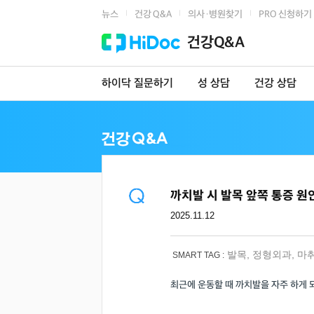
뉴스
건강 Q&A
의사·병원찾기
PRO 신청하기
|
|
|
건강Q&A
하이닥 질문하기
성 상담
건강 상담
까치발 시 발목 앞쪽 통증 원
2025.11.12
발목
,
정형외과
,
마
SMART TAG :
최근에 운동할 때 까치발을 자주 하게 