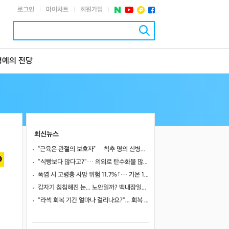
로그인
마이차트
회원가입
|
|
|
명예의 전당
최신뉴스
“근육은 관절의 보호자”… 척추 명의 신병준 교수가 말하는 하체 근육의 힘 [평생운동연구소]
"식빵보다 많다고?"… 의외로 탄수화물 많은 식품 4
폭염 시 고령층 사망 위험 11.7%↑… 기온 1도 오를 때마다 위험 높아져
갑자기 침침해진 눈... 노안일까? 백내장일까?
"라섹 회복 기간 얼마나 걸리나요?"... 회복 과정과 일상 복귀 시점