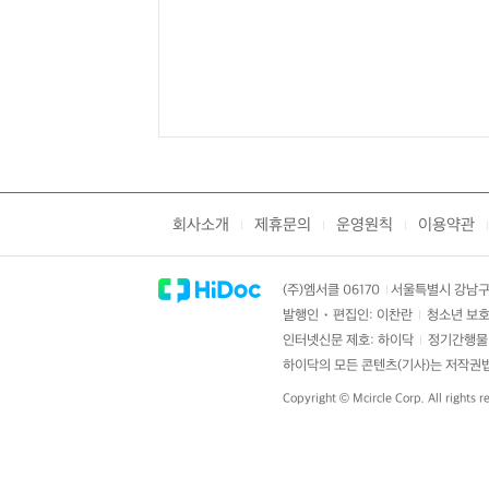
회사소개
제휴문의
운영원칙
이용약관
|
|
|
|
(주)엠서클 06170
서울특별시 강남구 
|
발행인・편집인: 이찬란
청소년 보호
|
인터넷신문 제호: 하이닥
정기간행물 
|
하이닥의 모든 콘텐츠(기사)는 저작권법의
Copyright ©
Mcircle Corp.
All rights r