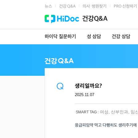
뉴스
건강 Q&A
의사·병원찾기
PRO 신청하기
|
|
|
건강Q&A
하이닥 질문하기
성 상담
건강 상담
생리일까요?
2025.11.07
여성
,
산부인과
,
임
SMART TAG :
응급피임약 먹고 다행히도 생리주기에 