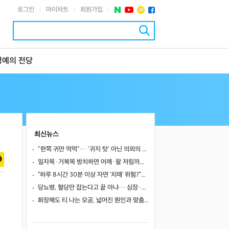
로그인
마이차트
회원가입
|
|
|
명예의 전당
최신뉴스
"한쪽 귀만 먹먹"… '귀지 탓' 아닌 의외의 원인 4가지
일자목·거북목 방치하면 어깨·팔 저림까지…초기 관리가 중요한 이유
“하루 8시간 30분 이상 자면 ‘치매’ 위험?”… 혈액 속 알츠하이머 단백질 늘었다
당뇨병, 혈당만 잡는다고 끝 아냐… 심장·신장·발 건강 관리까지 챙겨야
화장해도 티 나는 모공, 넓어진 원인과 맞춤 치료법