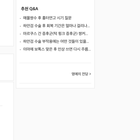
추천 Q&A
매몰쌍수 후 흉터연고 시기 질문
하안검 수술 후 회복 기간은 얼마나 걸리나요?
마르쿠스 건 증후군(턱 윙크 증후군) 쌍커풀 수술 가능 여부
하안검 수술 부작용에는 어떤 것들이 있을까요?
이마에 보톡스 맞은 후 인상 쓰면 다시 주름이 생길까요?
명예의 전당 >