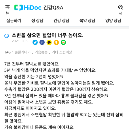
메
건강Q&A
검
뉴
색
질문하기
성 상담
건강 상담
복약 상담
영양 상담
소변을 참으면 혈압이 너무 높아요.
2025.11.06
|
TAG :
순환기내과
,
가슴통증
,
기타 소변이상
7년 전부터 절박뇨를 앓았어요.
5년 넘게 약을 먹었지만 효과를 기대할 순 없었어요.
약을 중단한 지는 2년이 넘었어요.
올해 우연한 기회로 절박뇨에 혈압이 높아지는걸 알게 됐어요.
수축기 혈압은 200까지 이완기 혈압은 130까지 상승해요.
3년 전부터 절박뇨 있을 때마다 흉부 불쾌감을 겪곤 했어요.
아침에 일어나서 소변을 보면 흉통을 겪기도 해요.
지금까지도 이어지고 있어요.
최근 병원에서 소변혈압 확인한 뒤 혈압약 먹고는 있는데 전혀 잡히
질 않아요.
가슴 불쾌감이나 통증도 계속 이어져요.