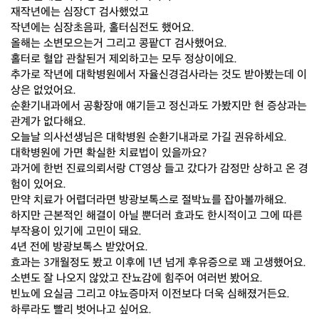
재작년에는 심장CT 검사했었고
작년에는 심장초음파, 홀터심전도 했어요.
올해는 소변모으는거 그리고 콩팥CT 검사했어요.
홀터로 혈압 관찰된거 제외하고는 모두 정상이에요.
추가로 작년에 대학병원에서 자율신경검사라는 것도 받아봤는데 이
상은 없었어요.
순환기내과에서 공황장애 얘기듣고 정신과도 가봤지만 현 증상과는
관계가 없다해요.
오늘날 의사선생님은 대학병원 순환기내과로 가길 권유하세요.
대학병원에 가면 확실한 치료법이 있을까요?
과거에 한번 진료의뢰서랑 CT영상 들고 갔다가 감정만 상하고 온 경
험이 있어요.
만약 치료가 어렵더라면 방광보톡스로 절박뇨를 잡아볼까해요.
하지만 근본적인 해결이 아닐 뿐더러 효과도 한시적이고 그에 따른
부작용이 있기에 고민이 돼요.
4년 전에 방광보톡스 받았어요.
효과는 3개월정도 봤고 이후에 1년 넘게 후유증으로 꽤 고생했어요.
소변도 잘 나오지 않았고 잔뇨감에 힘주어 여러번 봤어요.
빈뇨에 요실금 그리고 야뇨증마저 이전보다 더욱 심해졌거든요.
하루라도 빨리 벗어나고 싶어요.