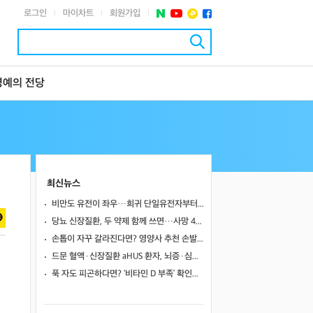
로그인
마이차트
회원가입
|
|
|
명예의 전당
최신뉴스
비만도 유전이 좌우…희귀 단일유전자부터 치료 표적까지
당뇨 신장질환, 두 약제 함께 쓰면…사망 46%·신장사건 27% 줄였다
손톱이 자꾸 갈라진다면? 영양사 추천 손발톱 강화 음식 5가지
드문 혈액·신장질환 aHUS 환자, 뇌증·심근병증 겹쳤지만…조기 보체억제치료로 신경학적 회복 보여
푹 자도 피곤하다면? ‘비타민 D 부족’ 확인해야