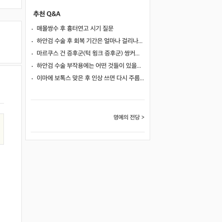
추천 Q&A
매몰쌍수 후 흉터연고 시기 질문
하안검 수술 후 회복 기간은 얼마나 걸리나요?
마르쿠스 건 증후군(턱 윙크 증후군) 쌍커풀 수술 가능 여부
하안검 수술 부작용에는 어떤 것들이 있을까요?
이마에 보톡스 맞은 후 인상 쓰면 다시 주름이 생길까요?
명예의 전당 >