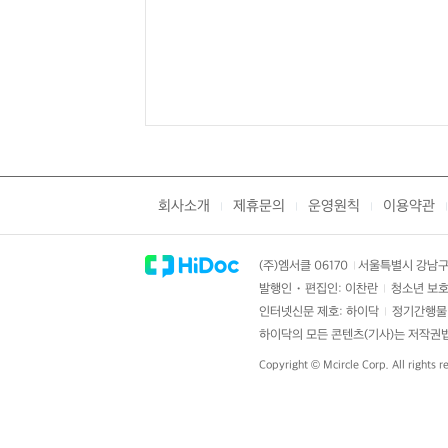
회사소개
제휴문의
운영원칙
이용약관
|
|
|
|
(주)엠서클 06170
서울특별시 강남구 
|
발행인・편집인: 이찬란
청소년 보호
|
인터넷신문 제호: 하이닥
정기간행물 
|
하이닥의 모든 콘텐츠(기사)는 저작권법의
Copyright ©
Mcircle Corp.
All rights r