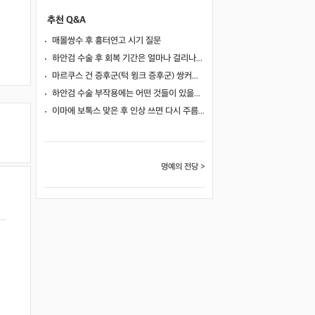
추천 Q&A
매몰쌍수 후 흉터연고 시기 질문
하안검 수술 후 회복 기간은 얼마나 걸리나요?
마르쿠스 건 증후군(턱 윙크 증후군) 쌍커풀 수술 가능 여부
하안검 수술 부작용에는 어떤 것들이 있을까요?
이마에 보톡스 맞은 후 인상 쓰면 다시 주름이 생길까요?
명예의 전당 >