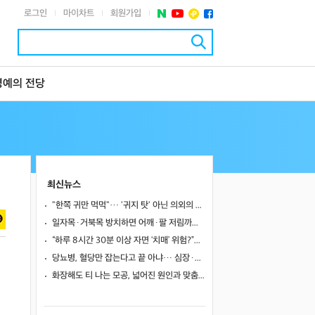
로그인
마이차트
회원가입
|
|
|
명예의 전당
최신뉴스
"한쪽 귀만 먹먹"… '귀지 탓' 아닌 의외의 원인 4가지
일자목·거북목 방치하면 어깨·팔 저림까지…초기 관리가 중요한 이유
“하루 8시간 30분 이상 자면 ‘치매’ 위험?”… 혈액 속 알츠하이머 단백질 늘었다
당뇨병, 혈당만 잡는다고 끝 아냐… 심장·신장·발 건강 관리까지 챙겨야
화장해도 티 나는 모공, 넓어진 원인과 맞춤 치료법