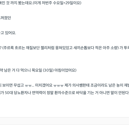
 빠진 것 까지 봤는데요.(이게 저번주 수요일=29일이요)
느껴졌던
고 있어요.
 (주르륵 흐르는 재질보단 젤리처럼 뭉쳐있었고 새끼손톱보다 적은 아주 소량) 가 투
약사 답변왕
의사 답변왕
(약 남은 거 다 먹으니 목요일 (30일) 아침이었어요)
김민한 약사
홍인표 전문의
의원
시원약국
닥터홍가정의
시 보이면 무섭고 ㅠㅠ... 미치겠어요 ㅠㅠㅠ 제가 의사쌤한테 조금이라도 남은 농이 재
-
-
가 50대 당뇨환자나 면역력이 정말 환자수준으로 바닥을 기는 거 아니면 말이 안된다
김경남 전문의
빈센트병원
가톨릭대학교 
-
이이호 전문의
창원파티마병
-