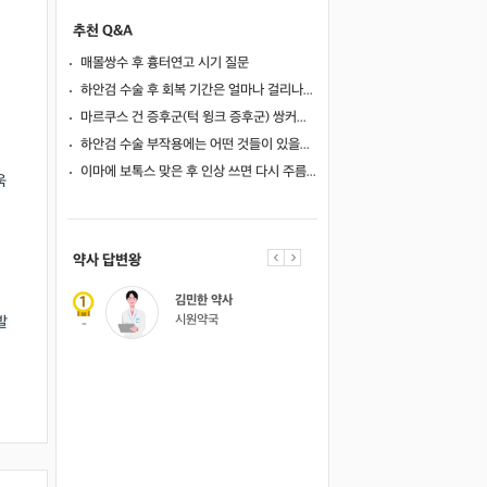
추천 Q&A
매몰쌍수 후 흉터연고 시기 질문
하안검 수술 후 회복 기간은 얼마나 걸리나요?
마르쿠스 건 증후군(턱 윙크 증후군) 쌍커풀 수술 가능 여부
하안검 수술 부작용에는 어떤 것들이 있을까요?
이마에 보톡스 맞은 후 인상 쓰면 다시 주름이 생길까요?
욱
약사 답변왕
의사 답변왕
김민한 약사
홍인표 전문
학과의원
시원약국
닥터홍가정
발
-
-
김경남 전문
성빈센트병원
가톨릭대학교
-
이이호 전문
원
창원파티마
-