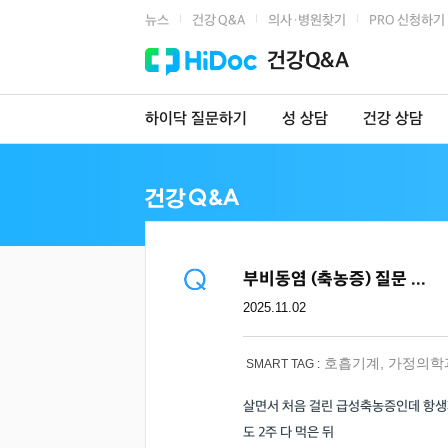
뉴스
건강 Q&A
의사·병원찾기
PRO 신청하기
|
|
|
건강Q&A
하이닥 질문하기
성 상담
건강 상담
부비동염 (축농증) 질문 ...
2025.11.02
호흡기계
,
가정의학
SMART TAG :
살면서 처음 걸린 급성축농증인데 항생
도 2주 다 먹은 뒤