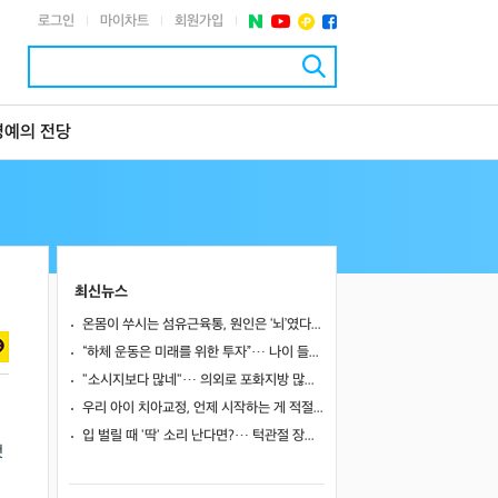
로그인
마이차트
회원가입
|
|
|
명예의 전당
최신뉴스
온몸이 쑤시는 섬유근육통, 원인은 ‘뇌’였다… 250만 명 연구로 첫 입증
“하체 운동은 미래를 위한 투자”… 나이 들어도 움직이는 힘을 지키려면? ⑦ [평생운동연구소]
"소시지보다 많네"… 의외로 포화지방 많은 식품 4
우리 아이 치아교정, 언제 시작하는 게 적절할까? 성장기 교정의 적절한 타이밍
입 벌릴 때 '딱' 소리 난다면?… 턱관절 장애 신호일 수도
것