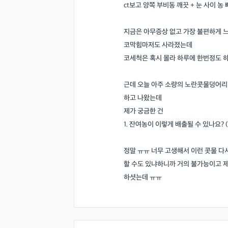
ct보고 양쪽 부비동 깨끗 + 눈 사이 농
지금은 아무증상 없고 가장 불편하게 
코막힘마저도 사라졌는데
코세척은 혹시 몰라 하루에 한번정도 하
근데 오늘 아주 소량의 노란콧물덩어리?
하고 나왔는데
제가 궁금한 건
의사 답변왕
1. 잔여농이 이렇게 배출될 수 있나요? 
홍인표 전문의
닥터홍가정의학과
정말 ㅠㅠ 너무 고생해서 이런 콧물 다
-
할 수도 있냐하니까 거의 불가능이고 제
김경남 전문의
하셧는데 ㅠㅠ
가톨릭대학교 성
-
이이호 전문의
창원파티마병원
-