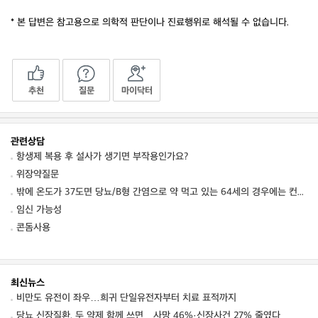
* 본 답변은 참고용으로 의학적 판단이나 진료행위로 해석될 수 없습니다.
추천
질문
마이닥터
관련상담
항생제 복용 후 설사가 생기면 부작용인가요?
위장약질문
밖에 온도가 37도면 당뇨/B형 간염으로 약 먹고 있는 64세의 경우에는 컨디션 저하를 동
임신 가능성
콘돔사용
최신뉴스
비만도 유전이 좌우…희귀 단일유전자부터 치료 표적까지
당뇨 신장질환, 두 약제 함께 쓰면…사망 46%·신장사건 27% 줄였다