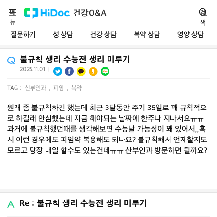
메
건강Q&A
검
뉴
색
질문하기
성 상담
건강 상담
복약 상담
영양 상담
불규칙 생리 수능전 생리 미루기
2025.11.01
|
TAG :
산부인과
,
피임
,
복약
원래 좀 불규칙하긴 했는데 최근 3달동안 주기 35일로 꽤 규칙적으
로 하길래 안심했는데 지금 해야되는 날짜에 한주나 지나서요ㅠㅠ
과거에 불규칙했던때를 생각해보면 수능날 가능성이 꽤 있어서,,혹
시 이런 경우에도 피임약 복용해도 되나요? 불규칙해서 언제할지도
모르고 당장 내일 할수도 있는건데ㅠㅠ 산부인과 방문하면 될까요?
Re : 불규칙 생리 수능전 생리 미루기