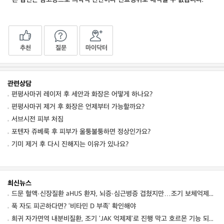
추천
질문
마이닥터
관련상담
편평사마귀 레이저 후 세안과 화장은 어떻게 하나요?
편평사마귀 제거 후 화장은 언제부터 가능할까요?
서브시전 피부 처짐
포텐자 쥬베룩 후 피부가 울퉁불퉁하면 정상인가요?
기미 제거 후 다시 진해지는 이유가 있나요?
최신뉴스
드문 혈액·신장질환 aHUS 환자, 뇌증·심근병증 겹쳤지만…조기 보체억제치료로 신경학적 회복 보여
푹 자도 피곤하다면? ‘비타민 D 부족’ 확인해야
희귀 자가면역 내분비질환, 조기 'JAK 억제제'로 진행 막고 호르몬 기능 되살렸다