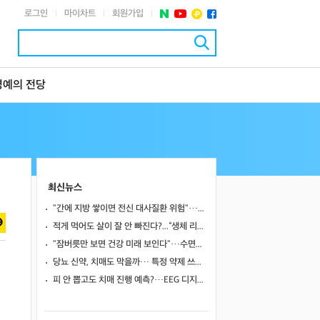
로그인
마이차트
회원가입
|
|
|
명예의 전당
최신뉴스
"간에 지방 쌓이면 전신 대사질환 위험"…알칼로이드 천연물, MASLD 다중 경로 겨냥 새 치료 후보로
적게 먹어도 살이 잘 안 빠진다?...“생체 리듬 무너진 탓일 수도”
"잠버릇만 보면 건강 미래 보인다"…수면검사로 숨은 5개 위험군 찾아 사망·심혈관·뇌질환 예측
당뇨 신약, 치매도 막을까… 특정 약제 쓰면 치매 위험 25~38% 낮아졌다
피 안 뽑고도 치매 진행 예측?…EEG 디지털 트윈, 기존 바이오마커만큼 정확했다