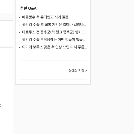
추천 Q&A
매몰쌍수 후 흉터연고 시기 질문
하안검 수술 후 회복 기간은 얼마나 걸리나요?
마르쿠스 건 증후군(턱 윙크 증후군) 쌍커풀 수술 가능 여부
하안검 수술 부작용에는 어떤 것들이 있을까요?
이마에 보톡스 맞은 후 인상 쓰면 다시 주름이 생길까요?
명예의 전당 >
는