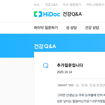
뉴스
건강 Q&A
의사·병원찾기
PRO 신청하기
|
|
|
건강Q&A
하이닥 질문하기
성 상담
건강 상담
추가질문입니다
2025.10.14
눈
,
안과
,
단순포진(
SMART TAG :
그러면 선생님 눈 주위 눈꺼풀에 먼저 
성은 낮다는 말씀이신가요? 너무걱정