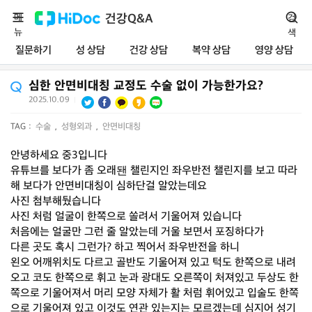
메
건강Q&A
검
뉴
색
질문하기
성 상담
건강 상담
복약 상담
영양 상담
심한 안면비대칭 교정도 수술 없이 가능한가요?
2025.10.09
|
TAG :
수술
,
성형외과
,
안면비대칭
안녕하세요 중3입니다
유튜브를 보다가 좀 오래됀 챌린지인 좌우반전 챌린지를 보고 따라
해 보다가 안면비대칭이 심하단걸 알았는데요
사진 첨부해뒀습니다
사진 처럼 얼굴이 한쪽으로 쏠려서 기울어져 있습니다
처음에는 얼굴만 그런 줄 알았는데 거울 보면서 포징하다가
다른 곳도 혹시 그런가? 하고 찍어서 좌우반전을 하니
왼오 어깨위치도 다르고 골반도 기울어져 있고 턱도 한쪽으로 내려
오고 코도 한쪽으로 휘고 눈과 광대도 오른쪽이 처져있고 두상도 한
쪽으로 기울어져서 머리 모양 자체가 활 처럼 휘어있고 입술도 한쪽
으로 기울어져 있고 이것도 연관 있는지는 모르겠는데 심지어 성기