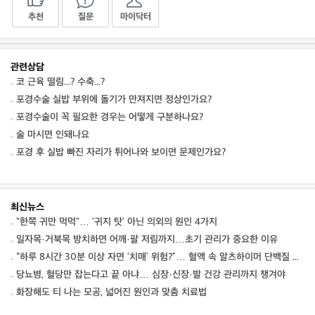
추천
질문
마이닥터
관련상담
코 근육 떨림...? 수축...?
포경수술 실밥 부위에 돌기가 만져지면 정상인가요?
포경수술이 꼭 필요한 경우는 어떻게 구분하나요?
술 마시면 인돼나요
포경 후 실밥 빠진 자리가 튀어나와 보이면 문제인가요?
최신뉴스
"한쪽 귀만 먹먹"… '귀지 탓' 아닌 의외의 원인 4가지
일자목·거북목 방치하면 어깨·팔 저림까지…초기 관리가 중요한 이유
“하루 8시간 30분 이상 자면 ‘치매’ 위험?”… 혈액 속 알츠하이머 단백질 늘었다
당뇨병, 혈당만 잡는다고 끝 아냐… 심장·신장·발 건강 관리까지 챙겨야
화장해도 티 나는 모공, 넓어진 원인과 맞춤 치료법