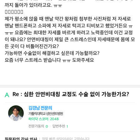
까지 돌아가 있더라고요. ㅠㅠ
🤦‍♂️🤦‍♂️🤦‍♂️
제가 평소에 앉을 때 맨날 약간 왕처럼 첨부한 사진처럼 저 자세로
맨날 핸드폰하고 소파에 저 자세로 턱괴고 티비보고 했었거든요 ㅠ
ㅠㅠ 요즘에는 최대한 자세를 바르게 하려고 노력중인데 이건 교정
이 돼나요? 안면비대칭이 제일 큰 스트레스인데 자세때문에 몸에 모
든 곳이 다 비틀어진건가요?
가능하면 수술없이 해결하고 싶은데 가능할까요?
요즘 너무 스트레스 받습니다 ㅠㅠ 도와주세요
Re : 심한 안면비대칭 교정도 수술 없이 가능한가요?
김경남 전문의
가톨릭대학교 성빈센트병원
하이닥 스코어: 2048
전문가동의
답변추천
0
1
|
질문자의 감사 인사
정말 빠른 상담이네요! 고맙습니다.
|