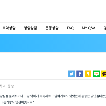
복약상담
영양상담
운동상담
FAQ
MY Q&A
학과
,
통증
 낭심을 움켜쥐거나 그냥 약하게 툭툭찌르고 발차기로도 맞앗는데 통증은 맞앗을때만
내리는거랑도 연관이잇나요?