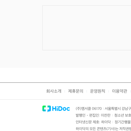
회사소개
제휴문의
운영원칙
이용약관
|
|
|
|
(주)엠서클 06170
서울특별시 강남구 
|
발행인・편집인: 이찬란
청소년 보호
|
인터넷신문 제호: 하이닥
정기간행물 
|
하이닥의 모든 콘텐츠(기사)는 저작권법의