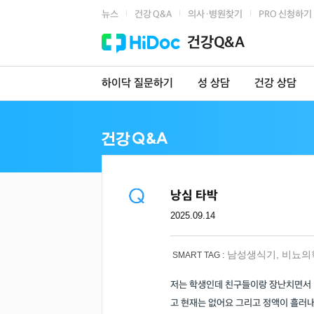
뉴스
건강 Q&A
의사·병원찾기
PRO 신청하기
|
|
|
건강Q&A
하이닥 질문하기
성 상담
건강 상담
낭심 타박
2025.09.14
남성생식기
,
비뇨의
SMART TAG :
저는 학생인데 친구들이랑 장난치면서
고 현재는 없어요 그리고 정액이 흘러