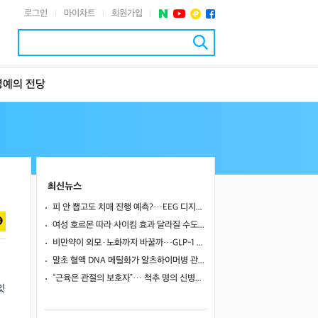
로그인
마이차트
회원가입
|
|
|
명예의 전당
최신뉴스
피 안 뽑고도 치매 진행 예측?…EEG 디지털 트윈, 기존 바이오마커만큼 정확했다
여성 호르몬 따라 사이킴 효과 달라질 수도…에스트로겐·프로게스테론이 약효·부작용 변동에 관여할 가능성
비만약이 외모·노화까지 바꿀까…GLP-1 계열의 60~80% 간지방 감소
말초 혈액 DNA 메틸화가 알츠하이머병 관련 뇌영상·인지 지표와 연관될까
“근육은 관절의 보호자”… 척추 명의 신병준 교수가 말하는 하체 근육의 힘 [평생운동연구소]
잇