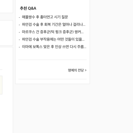
추천 Q&A
매몰쌍수 후 흉터연고 시기 질문
하안검 수술 후 회복 기간은 얼마나 걸리나요?
마르쿠스 건 증후군(턱 윙크 증후군) 쌍커풀 수술 가능 여부
하안검 수술 부작용에는 어떤 것들이 있을까요?
이마에 보톡스 맞은 후 인상 쓰면 다시 주름이 생길까요?
명예의 전당 >