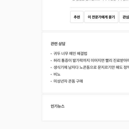
추천
이 전문가에게 묻기
관심
관련 상담
귀두 너무 예민 해결법
허리 통증이 발가락까지 이어지면 빨리 진료받아야
생식기에 남자다 노콘돔으로 문지르기만 해도 정액
비뇨
미성년자 콘돔 구매
인기뉴스