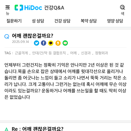
메
건강Q&A
검
뉴
색
질문하기
성 상담
건강 상담
복약 상담
영양 상담
어깨 괜찮은걸까요?
2025.09.14
|
TAG :
근골격계
,
인대/건/막 등 결합조직
,
어깨
,
신경과
,
정형외과
언제부터 그런건지는 정확히 기억은 안나지만 2년 이상은 된 것 같
습니다.목을 손으로 잡은 상태에서 어깨를 윗대각선으로 올리거나
돌리면 좀 어긋나는 느낌이 들고 소리가 나면서 뚝뚝 거리는 작은 소
리가 납니다. 크게 고통이나 그런거는 없는데 혹시 어깨에 무슨 이상
이라도 있는걸까요? 운동하거나 어깨를 쓰는일을 할 때도 딱히 이상
은 없었습니다
Re : 어깨 괜찮은걸까요?