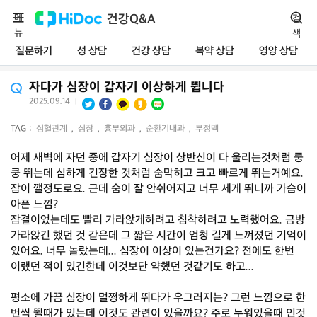
메
건강Q&A
검
뉴
색
질문하기
성 상담
건강 상담
복약 상담
영양 상담
자다가 심장이 갑자기 이상하게 뜁니다
2025.09.14
|
TAG :
심혈관계
,
심장
,
흉부외과
,
순환기내과
,
부정맥
어제 새벽에 자던 중에 갑자기 심장이 상반신이 다 울리는것처럼 쿵
쿵 뛰는데 심하게 긴장한 것처럼 숨막히고 크고 빠르게 뛰는거예요.
잠이 깰정도로요. 근데 숨이 잘 안쉬어지고 너무 세게 뛰니까 가슴이
아픈 느낌?
잠결이었는데도 빨리 가라앉게하려고 침착하려고 노력했어요. 금방
가라앉긴 했던 것 같은데 그 짧은 시간이 엄청 길게 느껴졌던 기억이
있어요. 너무 놀랐는데... 심장이 이상이 있는건가요? 전에도 한번
이랬던 적이 있긴한데 이것보단 약했던 것같기도 하고...
평소에 가끔 심장이 멀쩡하게 뛰다가 우그러지는? 그런 느낌으로 한
번씩 뛸때가 있는데 이것도 관련이 있을까요? 주로 누워있을때 인것