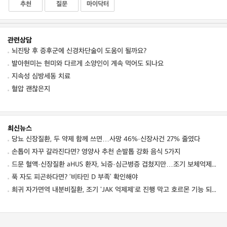
추천
질문
마이닥터
관련상담
뇌진탕 후 증후군에 신경차단술이 도움이 될까요?
발아현미는 현미와 다르게 소양인이 계속 먹어도 되나요
지속성 심방세동 치료
혈압 괜찮은지
최신뉴스
당뇨 신장질환, 두 약제 함께 쓰면…사망 46%·신장사건 27% 줄였다
손톱이 자꾸 갈라진다면? 영양사 추천 손발톱 강화 음식 5가지
드문 혈액·신장질환 aHUS 환자, 뇌증·심근병증 겹쳤지만…조기 보체억제치료로 신경학적 회복 보여
푹 자도 피곤하다면? ‘비타민 D 부족’ 확인해야
희귀 자가면역 내분비질환, 조기 'JAK 억제제'로 진행 막고 호르몬 기능 되살렸다