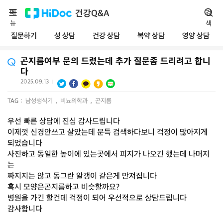
메
건강Q&A
검
뉴
색
질문하기
성 상담
건강 상담
복약 상담
영양 상담
곤지름여부 문의 드렸는데 추가 질문좀 드리려고 합니
다
2025.09.13
|
TAG :
남성생식기
,
비뇨의학과
,
곤지름
우선 빠른 상담에 진심 감사드립니다
이제껏 신경안쓰고 살았는데 문득 검색하다보니 걱정이 많아지게
되었습니다
사진하고 동일한 높이에 있는곳에서 피지가 나오긴 했는데 나머지
는
짜지지는 않고 동그란 알갱이 같은게 만져집니다
혹시 모양은곤지름하고 비슷할까요?
병원을 가긴 할건데 걱정이 되어 우선적으로 상담드립니다
감사합니다