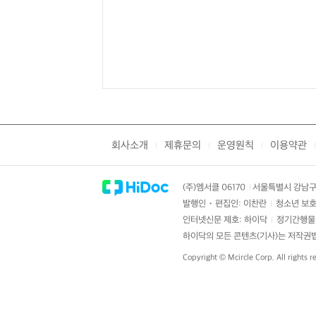
회사소개
제휴문의
운영원칙
이용약관
|
|
|
|
(주)엠서클 06170
서울특별시 강남구 
|
발행인・편집인: 이찬란
청소년 보호
|
인터넷신문 제호: 하이닥
정기간행물 
|
하이닥의 모든 콘텐츠(기사)는 저작권법의
Copyright ©
Mcircle Corp.
All rights r