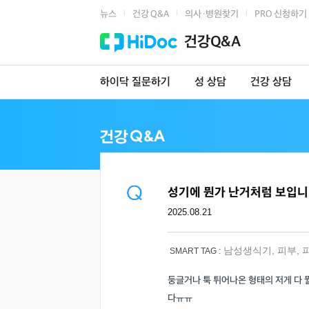
뉴스
건강 Q&A
의사·병원찾기
PRO 신청하기
|
|
|
건강Q&A
하이닥 질문하기
성 상담
건강 상담
성기에 뭔가 난거처럼 보입
2025.08.21
남성생식기
,
피부
,
SMART TAG :
둥글거나 툭 튀어나온 형태의 저게 다 뭘
다ㅠㅠ