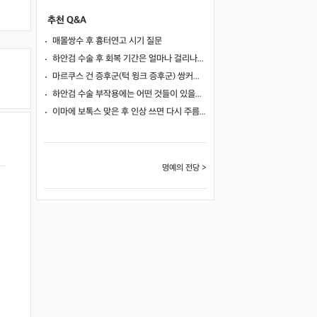
추천 Q&A
매몰쌍수 후 흉터연고 시기 질문
하안검 수술 후 회복 기간은 얼마나 걸리나요?
마르쿠스 건 증후군(턱 윙크 증후군) 쌍커풀 수술 가능 여부
하안검 수술 부작용에는 어떤 것들이 있을까요?
이마에 보톡스 맞은 후 인상 쓰면 다시 주름이 생길까요?
명예의 전당 >