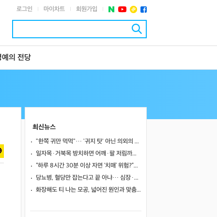
로그인
마이차트
회원가입
|
|
|
명예의 전당
최신뉴스
"한쪽 귀만 먹먹"… '귀지 탓' 아닌 의외의 원인 4가지
일자목·거북목 방치하면 어깨·팔 저림까지…초기 관리가 중요한 이유
“하루 8시간 30분 이상 자면 ‘치매’ 위험?”… 혈액 속 알츠하이머 단백질 늘었다
당뇨병, 혈당만 잡는다고 끝 아냐… 심장·신장·발 건강 관리까지 챙겨야
화장해도 티 나는 모공, 넓어진 원인과 맞춤 치료법
니