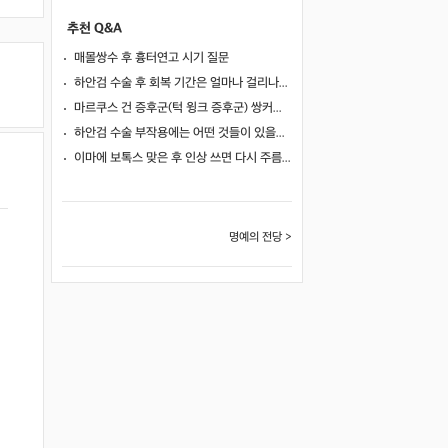
추천 Q&A
매몰쌍수 후 흉터연고 시기 질문
하안검 수술 후 회복 기간은 얼마나 걸리나요?
마르쿠스 건 증후군(턱 윙크 증후군) 쌍커풀 수술 가능 여부
하안검 수술 부작용에는 어떤 것들이 있을까요?
이마에 보톡스 맞은 후 인상 쓰면 다시 주름이 생길까요?
명예의 전당 >