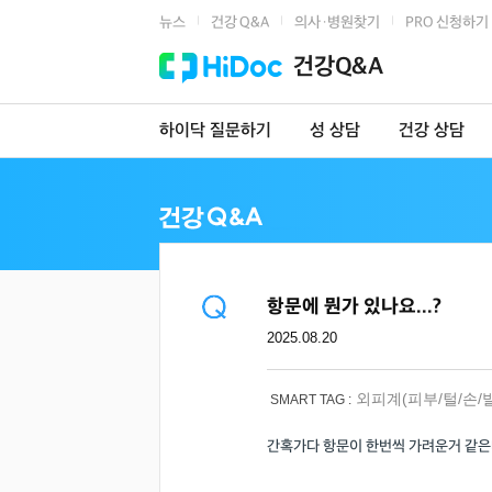
뉴스
건강 Q&A
의사·병원찾기
PRO 신청하기
|
|
|
건강Q&A
하이닥 질문하기
성 상담
건강 상담
항문에 뭔가 있나요...?
2025.08.20
외피계(피부/털/손/
SMART TAG :
간혹가다 항문이 한번씩 가려운거 같은데