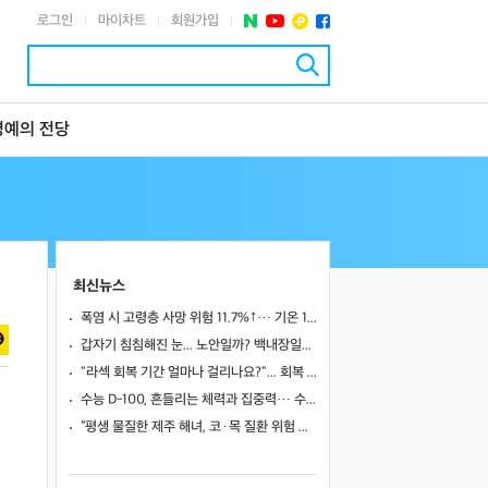
로그인
마이차트
회원가입
|
|
|
명예의 전당
최신뉴스
폭염 시 고령층 사망 위험 11.7%↑… 기온 1도 오를 때마다 위험 높아져
갑자기 침침해진 눈... 노안일까? 백내장일까?
"라섹 회복 기간 얼마나 걸리나요?"... 회복 과정과 일상 복귀 시점
수능 D-100, 흔들리는 체력과 집중력… 수험생 영양 관리 어떻게 할까
“평생 물질한 제주 해녀, 코·목 질환 위험 높았다”… 10년 추적 연구 결과