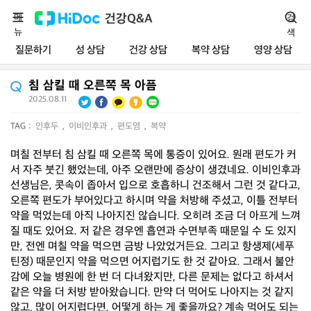
메
건강Q&A
검
뉴
색
질문하기
성 상담
건강 상담
복약 상담
영양 상담
침 삼킬 때 오른쪽 목 아픔
2025.08.11
|
TAG :
인후두
,
이비인후과
,
편도염
,
복약
며칠 전부터 침 삼킬 때 오른쪽 목에 통증이 있어요. 원래 편도가 커
서 자주 붓긴 했었는데, 아주 오랜만에 증상이 생겼네요. 이비인후과
선생님은, 콧속이 좁아서 입으로 호흡하니 건조해서 그런 것 같다고,
오른쪽 편도가 부어있다고 하시며 약을 처방해 주셨고, 이틀 전부터
약을 먹었는데 아직 나아지진 않습니다. 오히려 조금 더 아프게 느껴
질 때도 있어요. 저 같은 경우엔 흡연과 수면부족 때문일 수 도 있지
만, 전엔 며칠 약을 먹으면 금방 나았었거든요. 그리고 항생제(세푸
틴정) 때문인지 약을 먹으면 어지럽기도 한 것 같아요. 그래서 불안
감에 오늘 병원에 한 번 더 다녀왔지만, 다른 문제는 없다고 하셔서
같은 약을 더 처방 받아왔습니다. 만약 더 먹어도 나아지는 것 같지
않고, 많이 어지럽다면, 어떻게 하는 게 좋을까요? 계속 먹어도 되는