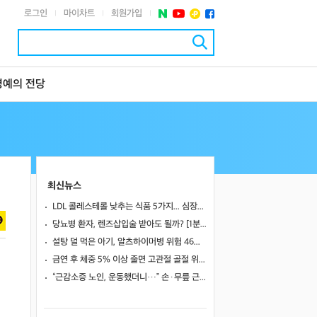
로그인
마이차트
회원가입
|
|
|
명예의 전당
최신뉴스
LDL 콜레스테롤 낮추는 식품 5가지... 심장내과 전문의 추천한 '이것'은?
당뇨병 환자, 렌즈삽입술 받아도 될까? [1분 Q&A]
설탕 덜 먹은 아기, 알츠하이머병 위험 46%↓… 불안장애도 감소
금연 후 체중 5% 이상 줄면 고관절 골절 위험 1.8배↑
“근감소증 노인, 운동했더니…” 손·무릎 근력·보행 속도 모두 개선됐다