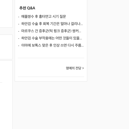
추천 Q&A
매몰쌍수 후 흉터연고 시기 질문
하안검 수술 후 회복 기간은 얼마나 걸리나요?
마르쿠스 건 증후군(턱 윙크 증후군) 쌍커풀 수술 가능 여부
하안검 수술 부작용에는 어떤 것들이 있을까요?
이마에 보톡스 맞은 후 인상 쓰면 다시 주름이 생길까요?
명예의 전당 >