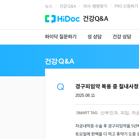
뉴스
건강 Q&A
의사·병원찾기
PRO 신청하기
|
|
|
건강Q&A
하이닥 질문하기
성 상담
건강 상담
경구피임약 복용 중 질내사
2025.08.11
산부인과
,
피임
,
자
SMART TAG :
자궁내막증 수술 후 경구피임약을 5년
토요일에 한팩을 다 먹고 휴약기 도중