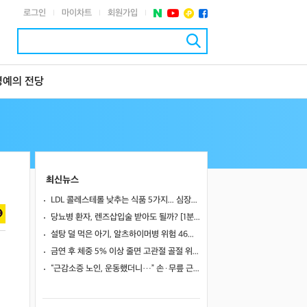
로그인
마이차트
회원가입
|
|
|
명예의 전당
최신뉴스
LDL 콜레스테롤 낮추는 식품 5가지... 심장내과 전문의 추천한 '이것'은?
당뇨병 환자, 렌즈삽입술 받아도 될까? [1분 Q&A]
설탕 덜 먹은 아기, 알츠하이머병 위험 46%↓… 불안장애도 감소
금연 후 체중 5% 이상 줄면 고관절 골절 위험 1.8배↑
“근감소증 노인, 운동했더니…” 손·무릎 근력·보행 속도 모두 개선됐다