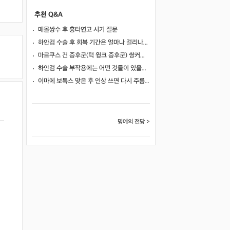
추천 Q&A
매몰쌍수 후 흉터연고 시기 질문
하안검 수술 후 회복 기간은 얼마나 걸리나요?
마르쿠스 건 증후군(턱 윙크 증후군) 쌍커풀 수술 가능 여부
하안검 수술 부작용에는 어떤 것들이 있을까요?
이마에 보톡스 맞은 후 인상 쓰면 다시 주름이 생길까요?
명예의 전당 >