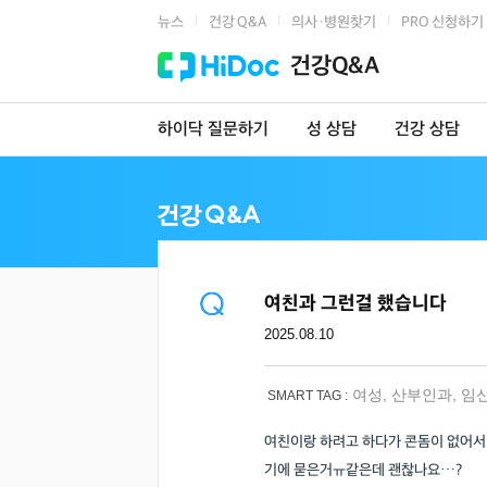
뉴스
건강 Q&A
의사·병원찾기
PRO 신청하기
|
|
|
건강Q&A
하이닥 질문하기
성 상담
건강 상담
여친과 그런걸 했습니다
2025.08.10
여성
,
산부인과
,
임
SMART TAG :
여친이랑 하려고 하다가 콘돔이 없어서 
기에 묻은거ㅠ같은데 괜찮나요…?