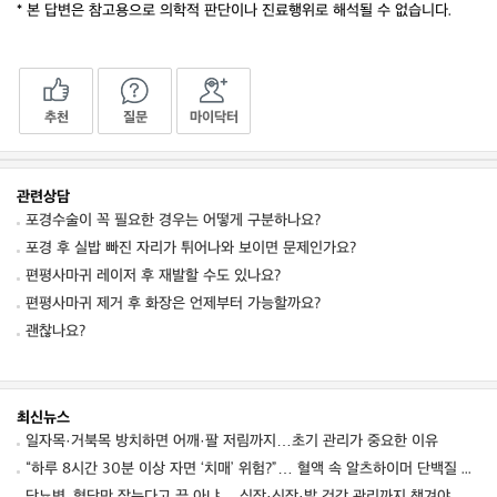
* 본 답변은 참고용으로 의학적 판단이나 진료행위로 해석될 수 없습니다.
추천
질문
마이닥터
관련상담
포경수술이 꼭 필요한 경우는 어떻게 구분하나요?
포경 후 실밥 빠진 자리가 튀어나와 보이면 문제인가요?
편평사마귀 레이저 후 재발할 수도 있나요?
편평사마귀 제거 후 화장은 언제부터 가능할까요?
괜찮나요?
최신뉴스
일자목·거북목 방치하면 어깨·팔 저림까지…초기 관리가 중요한 이유
“하루 8시간 30분 이상 자면 ‘치매’ 위험?”… 혈액 속 알츠하이머 단백질 늘었다
당뇨병, 혈당만 잡는다고 끝 아냐… 심장·신장·발 건강 관리까지 챙겨야