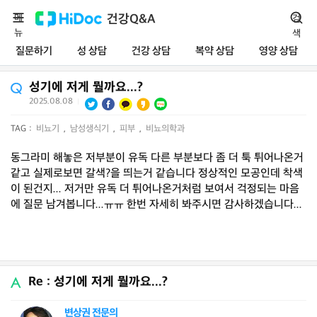
메
건강Q&A
검
뉴
색
질문하기
성 상담
건강 상담
복약 상담
영양 상담
성기에 저게 뭘까요...?
2025.08.08
|
TAG :
비뇨기
,
남성생식기
,
피부
,
비뇨의학과
동그라미 해놓은 저부분이 유독 다른 부분보다 좀 더 툭 튀어나온거
같고 실제로보면 갈색?을 띄는거 같습니다 정상적인 모공인데 착색
이 된건지... 저거만 유독 더 튀어나온거처럼 보여서 걱정되는 마음
에 질문 남겨봅니다...ㅠㅠ 한번 자세히 봐주시면 감사하겠습니다...
Re : 성기에 저게 뭘까요...?
변상권 전문의