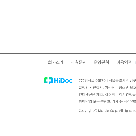
회사소개
제휴문의
운영원칙
이용약관
|
|
|
|
(주)엠서클 06170
서울특별시 강남구 
|
발행인・편집인: 이찬란
청소년 보호
|
인터넷신문 제호: 하이닥
정기간행물 
|
하이닥의 모든 콘텐츠(기사)는 저작권법의
Copyright ©
Mcircle Corp.
All rights r