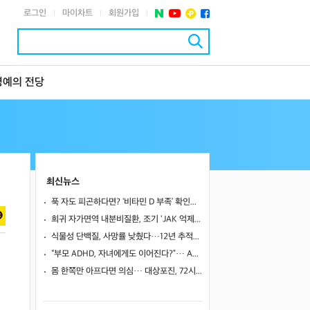
로그인
마이차트
회원가입
|
|
|
명예의 전당
최신뉴스
푹 자도 피곤하다면? ‘비타민 D 부족’ 확인해야
희귀 자가면역 내분비질환, 조기 'JAK 억제제'로 진행 막고 호르몬 기능 되살렸다
식물성 단백질, 사망률 낮췄다…12년 추적서 35% 감소
“부모 ADHD, 자녀에게도 이어진다?”… ADHD 진단 위험 4.47배 높아
몸 한쪽만 아프다면 의심… 대상포진, 72시간이 중요한 이유