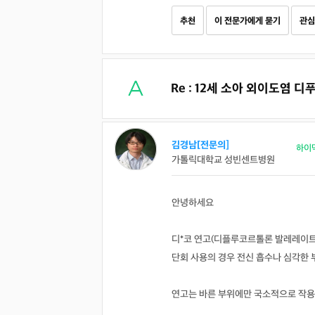
추천
이 전문가에게 묻기
관심
Re : 12세 소아 외이도염 
김경남[전문의]
하이
가톨릭대학교 성빈센트병원
안녕하세요
디*코 연고(디플루코르톨론 발레레이트
단회 사용의 경우 전신 흡수나 심각한 
연고는 바른 부위에만 국소적으로 작용