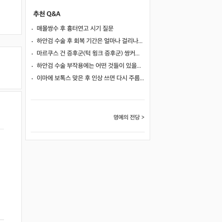
추천 Q&A
매몰쌍수 후 흉터연고 시기 질문
하안검 수술 후 회복 기간은 얼마나 걸리나요?
마르쿠스 건 증후군(턱 윙크 증후군) 쌍커풀 수술 가능 여부
하안검 수술 부작용에는 어떤 것들이 있을까요?
이마에 보톡스 맞은 후 인상 쓰면 다시 주름이 생길까요?
명예의 전당 >