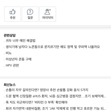
추천
질문
마이닥터
관련상담
귀두 너무 예민 해결법
생식기에 남자다 노콘돔으로 문지르기만 해도 정액 및 쿠퍼액 나올까요
비뇨
미성년자 콘돔 구매
HPV 관련
최신뉴스
손톱이 자꾸 갈라진다면? 영양사 추천 손발톱 강화 음식 5가지
드문 혈액·신장질환 aHUS 환자, 뇌증·심근병증 겹쳤지만…조기 보체억제치료로 신경학적 회복 보여
푹 자도 피곤하다면? ‘비타민 D 부족’ 확인해야
희귀 자가면역 내분비질환, 조기 'JAK 억제제'로 진행 막고 호르몬 기능 되살렸다