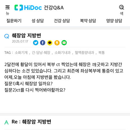
메
건강Q&A
검
뉴
색
질문하기
성 상담
건강 상담
복약 상담
영양 상담
췌장암 지방변
2025.07.17
|
TAG :
소화기계
,
간·담낭·췌장
,
소화기내과
,
혈액종양내과
,
복통
2달전에 황달이 있어서 복부 ct 찍었는데 췌장은 꺠긋하고 지방간
심하다는 소견 있었습니다. 그리고 최즌에 좌상복부에 통증이 있고
어제,오늘 아침에 지방변을 봤습니다.
질문1)혹시 췌장암 일까요?
질문2)ct를 다시 찍어봐야할까요?
Re : 췌장암 지방변