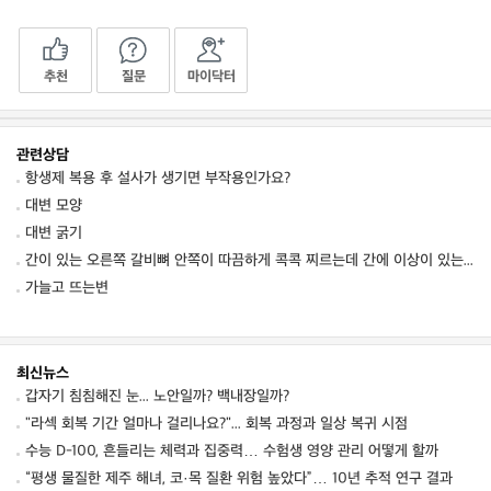
추천
질문
마이닥터
관련상담
항생제 복용 후 설사가 생기면 부작용인가요?
대변 모양
대변 굵기
간이 있는 오른쪽 갈비뼈 안쪽이 따끔하게 콕콕 찌르는데 간에 이상이 있는 건가요? 혹시 간
가늘고 뜨는변
최신뉴스
갑자기 침침해진 눈... 노안일까? 백내장일까?
"라섹 회복 기간 얼마나 걸리나요?"... 회복 과정과 일상 복귀 시점
수능 D-100, 흔들리는 체력과 집중력… 수험생 영양 관리 어떻게 할까
“평생 물질한 제주 해녀, 코·목 질환 위험 높았다”… 10년 추적 연구 결과