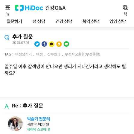
메
건강Q&A
검
뉴
색
질문하기
성 상담
건강 상담
복약 상담
영양 상담
추가 질문
2025.07.16
|
TAG :
여성생식기
,
여성
,
산부인과
,
부정자궁출혈(부정출혈)
일주일 이후 갈색냉이 안나오면 생리가 지나간거라고 생각해도 될
까요?
Re : 추가 질문
박슬기 전문의
사랑아이여성의원
하이닥 스코어: 8