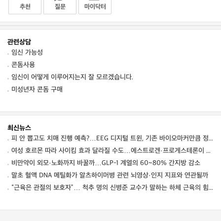
추천
질문
마이닥터
관련상담
임신 가능성
콘돔사용
임신이 어떻게 이루어지는지 잘 모르겠습니다.
미성년자 콘돔 구매
최신뉴스
피 안 뽑고도 치매 진행 예측?…EEG 디지털 트윈, 기존 바이오마커만큼 정확했다
여성 호르몬 따라 사이킴 효과 달라질 수도…에스트로겐·프로게스테론이 약효·부작용 변동에 관여할 가능성
비만약이 외모·노화까지 바꿀까…GLP-1 계열의 60~80% 간지방 감소
말초 혈액 DNA 메틸화가 알츠하이머병 관련 뇌영상·인지 지표와 연관될까
“근육은 관절의 보호자”… 척추 명의 신병준 교수가 말하는 하체 근육의 힘 [평생운동연구소]