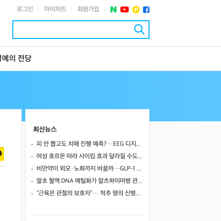
로그인
마이차트
회원가입
|
|
|
명예의 전당
최신뉴스
피 안 뽑고도 치매 진행 예측?…EEG 디지털 트윈, 기존 바이오마커만큼 정확했다
여성 호르몬 따라 사이킴 효과 달라질 수도…에스트로겐·프로게스테론이 약효·부작용 변동에 관여할 가능성
비만약이 외모·노화까지 바꿀까…GLP-1 계열의 60~80% 간지방 감소
말초 혈액 DNA 메틸화가 알츠하이머병 관련 뇌영상·인지 지표와 연관될까
“근육은 관절의 보호자”… 척추 명의 신병준 교수가 말하는 하체 근육의 힘 [평생운동연구소]