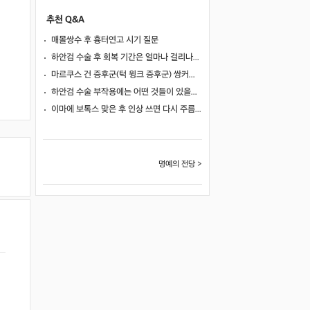
추천 Q&A
매몰쌍수 후 흉터연고 시기 질문
하안검 수술 후 회복 기간은 얼마나 걸리나요?
마르쿠스 건 증후군(턱 윙크 증후군) 쌍커풀 수술 가능 여부
하안검 수술 부작용에는 어떤 것들이 있을까요?
이마에 보톡스 맞은 후 인상 쓰면 다시 주름이 생길까요?
명예의 전당 >