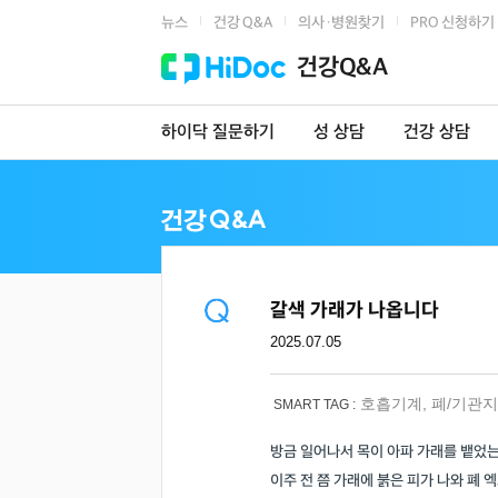
뉴스
건강 Q&A
의사·병원찾기
PRO 신청하기
|
|
|
건강Q&A
하이닥 질문하기
성 상담
건강 상담
갈색 가래가 나옵니다
2025.07.05
호흡기계
,
폐/기관지
SMART TAG :
방금 일어나서 목이 아파 가래를 뱉었는
이주 전 쯤 가래에 붉은 피가 나와 폐