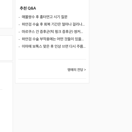
추천 Q&A
매몰쌍수 후 흉터연고 시기 질문
하안검 수술 후 회복 기간은 얼마나 걸리나요?
마르쿠스 건 증후군(턱 윙크 증후군) 쌍커풀 수술 가능 여부
하안검 수술 부작용에는 어떤 것들이 있을까요?
이마에 보톡스 맞은 후 인상 쓰면 다시 주름이 생길까요?
명예의 전당 >