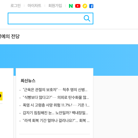
로그인
마이차트
회원가입
|
|
|
명예의 전당
최신뉴스
“근육은 관절의 보호자”… 척추 명의 신병준 교수가 말하는 하체 근육의 힘 [평생운동연구소]
"식빵보다 많다고?"… 의외로 탄수화물 많은 식품 4
폭염 시 고령층 사망 위험 11.7%↑… 기온 1도 오를 때마다 위험 높아져
갑자기 침침해진 눈... 노안일까? 백내장일까?
"라섹 회복 기간 얼마나 걸리나요?"... 회복 과정과 일상 복귀 시점