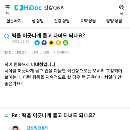
메
건강Q&A
검
뉴
색
질문하기
성 상담
건강 상담
복약 상담
영양 상담
턱을 어긋나게 물고 다녀도 되나요?
2025.06.30
|
TAG :
치아교정
,
치아
,
치과
,
안면비대칭
턱이 한쪽으로 비대칭입니다
치아를 어긋나게 물고 입을 다물면 외관상으로는 오히려 교정되어
보이는데, 이런 행동을 지속적으로 할 경우 턱 근육이나 치열에 안
좋은가요?
Re : 턱을 어긋나게 물고 다녀도 되나요?
김성욱 전문의