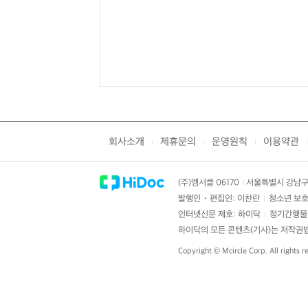
회사소개
제휴문의
운영원칙
이용약관
|
|
|
|
(주)엠서클 06170
서울특별시 강남구 
|
발행인・편집인: 이찬란
청소년 보호
|
인터넷신문 제호: 하이닥
정기간행물 
|
하이닥의 모든 콘텐츠(기사)는 저작권법의
Copyright ©
Mcircle Corp.
All rights r