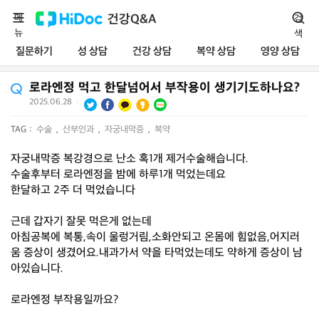
메
건강Q&A
검
뉴
색
질문하기
성 상담
건강 상담
복약 상담
영양 상담
로라엔정 먹고 한달넘어서 부작용이 생기기도하나요?
2025.06.28
|
TAG :
수술
,
산부인과
,
자궁내막증
,
복약
자궁내막증 복강경으로 난소 혹1개 제거수술해습니다.
수술후부터 로라엔정을 밤에 하루1개 먹었는데요
한달하고 2주 더 먹었습니다
근데 갑자기 잘못 먹은게 없는데
아침공복에 복통,속이 울렁거림,소화안되고 온몸에 힘없음,어지러
움 증상이 생겼어요.내과가서 약을 타먹었는데도 약하게 증상이 남
아있습니다.
로라엔정 부작용일까요?