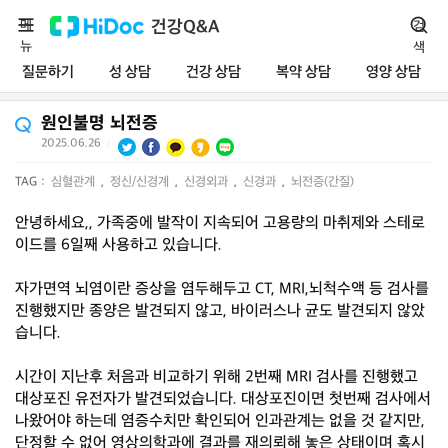
메
건강Q&A
검
뉴
색
질문하기
성 상담
건강 상담
복약 상담
영양 상담
원인불명 뇌전증
2025.06.26
|
TAG :
심혈관계
,
정신/신경계
,
신경외과
,
신경과
,
뇌전증(간질)
안녕하세요,, 가족중에 발작이 지속되어 고용량의 마취제와 스테로
이드를 6일째 사용하고 있습니다.
자가면역 뇌염이란 증상을 염두해두고 CT, MRI,뇌척수액 등 검사를
진행했지만 종양은 발견되지 않고, 바이러스나 균도 발견되지 않았
습니다.
시간이 지난후 처음과 비교하기 위해 2번째 MRI 검사를 진행했고
대상포진 유전자가 발견되었습니다. 대상포진이면 첫번째 검사에서
나왔어야 하는데 염증수치만 확인되어 인과관계는 없을 것 같지만,
단정할 수 없어 영상의학과에 결과를 재의뢰해 놓은 상태이며 혹시