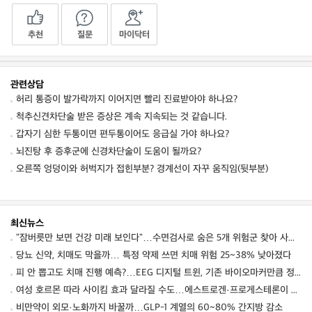
추천
질문
마이닥터
관련상담
허리 통증이 발가락까지 이어지면 빨리 진료받아야 하나요?
척추신견차단술 받은 증상은 계속 지속되는 것 같습니다.
갑자기 심한 두통이면 편두통이어도 응급실 가야 하나요?
뇌진탕 후 증후군에 신경차단술이 도움이 될까요?
오른쪽 엉덩이와 허벅지가 접힌부분? 경계선이 자꾸 움직임(뒷부분)
최신뉴스
"잠버릇만 보면 건강 미래 보인다"…수면검사로 숨은 5개 위험군 찾아 사망·심혈관·뇌질환 예측
당뇨 신약, 치매도 막을까… 특정 약제 쓰면 치매 위험 25~38% 낮아졌다
피 안 뽑고도 치매 진행 예측?…EEG 디지털 트윈, 기존 바이오마커만큼 정확했다
여성 호르몬 따라 사이킴 효과 달라질 수도…에스트로겐·프로게스테론이 약효·부작용 변동에 관여할 가능성
비만약이 외모·노화까지 바꿀까…GLP-1 계열의 60~80% 간지방 감소