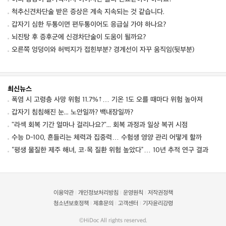
척추신견차단술 받은 증상은 계속 지속되는 것 같습니다.
갑자기 심한 두통이면 편두통이어도 응급실 가야 하나요?
뇌진탕 후 증후군에 신경차단술이 도움이 될까요?
오른쪽 엉덩이와 허벅지가 접힌부분? 경계선이 자꾸 움직임(뒷부분)
최신뉴스
폭염 시 고령층 사망 위험 11.7%↑… 기온 1도 오를 때마다 위험 높아져
갑자기 침침해진 눈... 노안일까? 백내장일까?
"라섹 회복 기간 얼마나 걸리나요?"... 회복 과정과 일상 복귀 시점
수능 D-100, 흔들리는 체력과 집중력… 수험생 영양 관리 어떻게 할까
“평생 물질한 제주 해녀, 코·목 질환 위험 높았다”… 10년 추적 연구 결과
이용약관
개인정보처리방침
운영원칙
저작권정책
|
|
|
청소년보호정책
제휴문의
고객센터
기자윤리강령
|
|
|
©HiDoc All rights reserved.