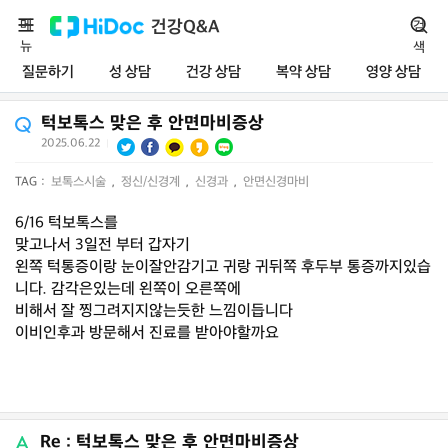
메
건강Q&A
검
뉴
색
질문하기
성 상담
건강 상담
복약 상담
영양 상담
턱보톡스 맞은 후 안면마비증상
2025.06.22
|
TAG :
보톡스시술
,
정신/신경계
,
신경과
,
안면신경마비
6/16 턱보톡스를
맞고나서 3일전 부터 갑자기
왼쪽 턱통증이랑 눈이잘안감기고 귀랑 귀뒤쪽 후두부 통증까지있습
니다. 감각은있는데 왼쪽이 오른쪽에
비해서 잘 찡그려지지않는듯한 느낌이듭니다
이비인후과 방문해서 진료를 받아야할까요
Re : 턱보톡스 맞은 후 안면마비증상