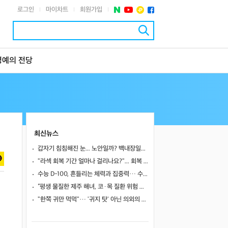
로그인
마이차트
회원가입
|
|
|
명예의 전당
최신뉴스
갑자기 침침해진 눈... 노안일까? 백내장일까?
"라섹 회복 기간 얼마나 걸리나요?"... 회복 과정과 일상 복귀 시점
수능 D-100, 흔들리는 체력과 집중력… 수험생 영양 관리 어떻게 할까
“평생 물질한 제주 해녀, 코·목 질환 위험 높았다”… 10년 추적 연구 결과
"한쪽 귀만 먹먹"… '귀지 탓' 아닌 의외의 원인 4가지