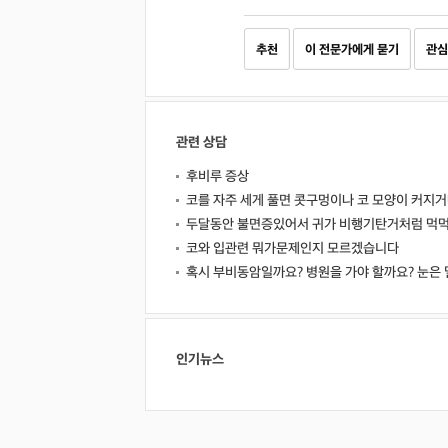
추천
이 전문가에게 묻기
관심
관련 상담
후비루 증상
코를 자주 세게 풀면 콧구멍이나 코 모양이 커지
두달동안 불면증있어서 귀가 비행기탄거처럼 먹먹
코와 입관련 뭐가문제인지 모르겠습니다
혹시 부비동암일까요? 병원을 가야 할까요? 눈은 
인기뉴스