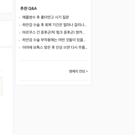
추천 Q&A
매몰쌍수 후 흉터연고 시기 질문
하안검 수술 후 회복 기간은 얼마나 걸리나요?
마르쿠스 건 증후군(턱 윙크 증후군) 쌍커풀 수술 가능 여부
하안검 수술 부작용에는 어떤 것들이 있을까요?
이마에 보톡스 맞은 후 인상 쓰면 다시 주름이 생길까요?
명예의 전당 >