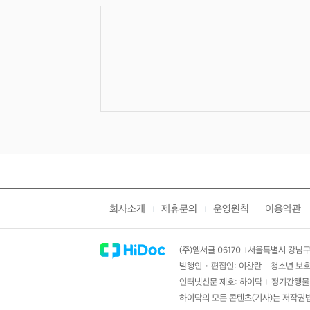
회사소개
제휴문의
운영원칙
이용약관
|
|
|
|
(주)엠서클 06170
서울특별시 강남구 
|
발행인・편집인: 이찬란
청소년 보호
|
인터넷신문 제호: 하이닥
정기간행물 
|
하이닥의 모든 콘텐츠(기사)는 저작권법의