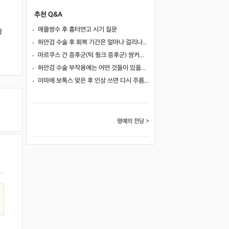
추천 Q&A
피
매몰쌍수 후 흉터연고 시기 질문
딱
하안검 수술 후 회복 기간은 얼마나 걸리나요?
마르쿠스 건 증후군(턱 윙크 증후군) 쌍커풀 수술 가능 여부
하안검 수술 부작용에는 어떤 것들이 있을까요?
이마에 보톡스 맞은 후 인상 쓰면 다시 주름이 생길까요?
명예의 전당 >