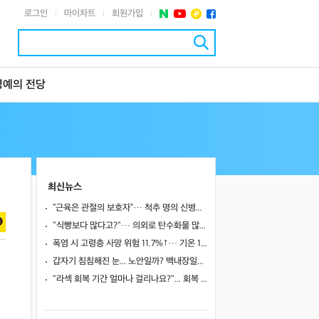
로그인
마이차트
회원가입
|
|
|
명예의 전당
최신뉴스
“근육은 관절의 보호자”… 척추 명의 신병준 교수가 말하는 하체 근육의 힘 [평생운동연구소]
"식빵보다 많다고?"… 의외로 탄수화물 많은 식품 4
폭염 시 고령층 사망 위험 11.7%↑… 기온 1도 오를 때마다 위험 높아져
갑자기 침침해진 눈... 노안일까? 백내장일까?
"라섹 회복 기간 얼마나 걸리나요?"... 회복 과정과 일상 복귀 시점