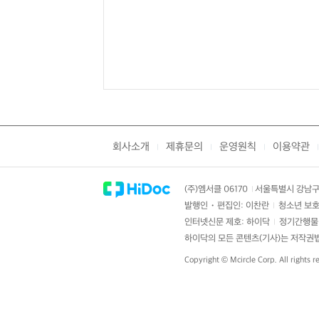
회사소개
제휴문의
운영원칙
이용약관
|
|
|
|
(주)엠서클 06170
서울특별시 강남구 
|
발행인・편집인: 이찬란
청소년 보호
|
인터넷신문 제호: 하이닥
정기간행물 
|
하이닥의 모든 콘텐츠(기사)는 저작권법의
Copyright ©
Mcircle Corp.
All rights r