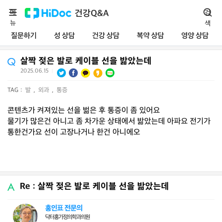
메
건강Q&A
검
뉴
색
질문하기
성 상담
건강 상담
복약 상담
영양 상담
살짝 젖은 발로 케이블 선을 밞았는데
2025.06.15
|
TAG :
발
,
외과
,
통증
콘텐츠가 켜져있는 선을 벎은 후 통증이 좀 있어요
물기가 많은건 아니고 좀 차가운 상태에서 밞았는데 아파요 전기가
통한건가요 선이 고장나거나 한건 아니에오
Re : 살짝 젖은 발로 케이블 선을 밞았는데
홍인표 전문의
닥터홍가정의학과의원