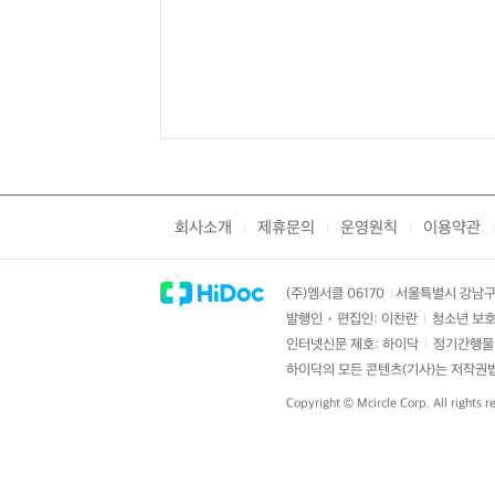
회사소개
제휴문의
운영원칙
이용약관
|
|
|
|
(주)엠서클 06170
서울특별시 강남구 
|
발행인・편집인: 이찬란
청소년 보호
|
인터넷신문 제호: 하이닥
정기간행물 
|
하이닥의 모든 콘텐츠(기사)는 저작권법의
Copyright ©
Mcircle Corp.
All rights r