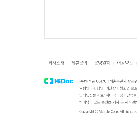
회사소개
제휴문의
운영원칙
이용약관
|
|
|
|
(주)엠서클 06170
서울특별시 강남구 
|
발행인・편집인: 이찬란
청소년 보호
|
인터넷신문 제호: 하이닥
정기간행물 
|
하이닥의 모든 콘텐츠(기사)는 저작권법의
Copyright ©
Mcircle Corp.
All rights r