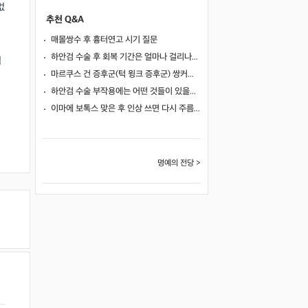
없
추천 Q&A
매몰쌍수 후 흉터연고 시기 질문
하안검 수술 후 회복 기간은 얼마나 걸리나요?
적
마르쿠스 건 증후군(턱 윙크 증후군) 쌍커풀 수술 가능 여부
하안검 수술 부작용에는 어떤 것들이 있을까요?
이마에 보톡스 맞은 후 인상 쓰면 다시 주름이 생길까요?
명예의 전당 >