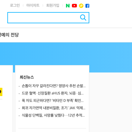
로그인
마이차트
회원가입
|
|
|
명예의 전당
최신뉴스
손톱이 자꾸 갈라진다면? 영양사 추천 손발톱 강화 음식 5가지
드문 혈액·신장질환 aHUS 환자, 뇌증·심근병증 겹쳤지만…조기 보체억제치료로 신경학적 회복 보여
푹 자도 피곤하다면? ‘비타민 D 부족’ 확인해야
희귀 자가면역 내분비질환, 조기 'JAK 억제제'로 진행 막고 호르몬 기능 되살렸다
식물성 단백질, 사망률 낮췄다…12년 추적서 35% 감소