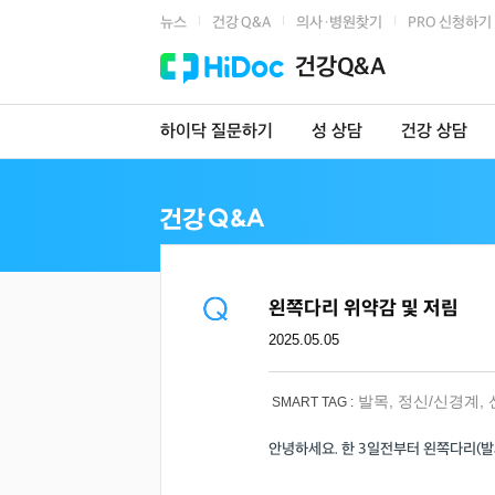
뉴스
건강 Q&A
의사·병원찾기
PRO 신청하기
|
|
|
건강Q&A
하이닥 질문하기
성 상담
건강 상담
왼쪽다리 위약감 및 저림
2025.05.05
발목
,
정신/신경계
,
SMART TAG :
안녕하세요. 한 3일전부터 왼쪽다리(