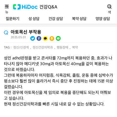
메
건강Q&A
검
뉴
색
질문하기
성 상담
건강 상담
복약 상담
영양 상담
아토목신 부작용
2025.05.01
|
TAG :
정신/신경계
,
정신건강의학과
,
행동장애
,
복약
성인 adhd판정을 받고 콘서타를 72mg까지 복용하던 중, 효과가 나
타나지 않아 메디키넷 30mg과 아토목신 40mg을 같이 복용하는
것으로 바꿨습니다.
그런데 복용하자마자 어지럼증, 식욕감퇴, 졸림, 운동 중에 심박수가
평소보다 훨씬 많이 올라가서 즉시 중단 후 진정하는 데에 15분 이상
걸렸습니다.
이런 경우에 아토목신을 제 임의로 복용을 중단해도 되는지 여쭤보
고 싶습니다.
현재 정신건강의학과를 빠른 시일 내로 갈 수 없는 상황입니다.