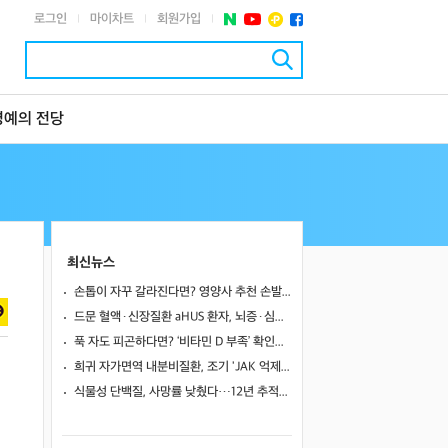
로그인
마이차트
회원가입
|
|
|
명예의 전당
최신뉴스
손톱이 자꾸 갈라진다면? 영양사 추천 손발톱 강화 음식 5가지
드문 혈액·신장질환 aHUS 환자, 뇌증·심근병증 겹쳤지만…조기 보체억제치료로 신경학적 회복 보여
푹 자도 피곤하다면? ‘비타민 D 부족’ 확인해야
희귀 자가면역 내분비질환, 조기 'JAK 억제제'로 진행 막고 호르몬 기능 되살렸다
식물성 단백질, 사망률 낮췄다…12년 추적서 35% 감소