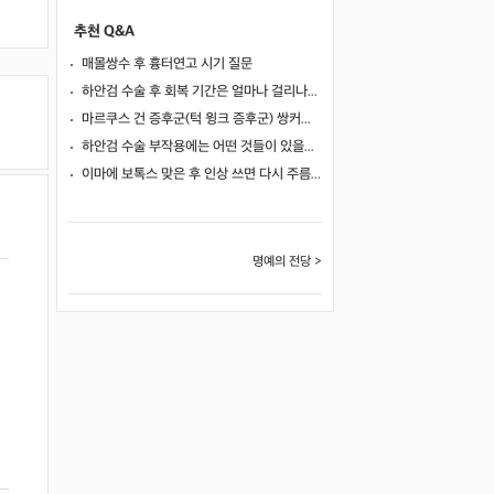
추천 Q&A
매몰쌍수 후 흉터연고 시기 질문
하안검 수술 후 회복 기간은 얼마나 걸리나요?
마르쿠스 건 증후군(턱 윙크 증후군) 쌍커풀 수술 가능 여부
하안검 수술 부작용에는 어떤 것들이 있을까요?
이마에 보톡스 맞은 후 인상 쓰면 다시 주름이 생길까요?
명예의 전당 >