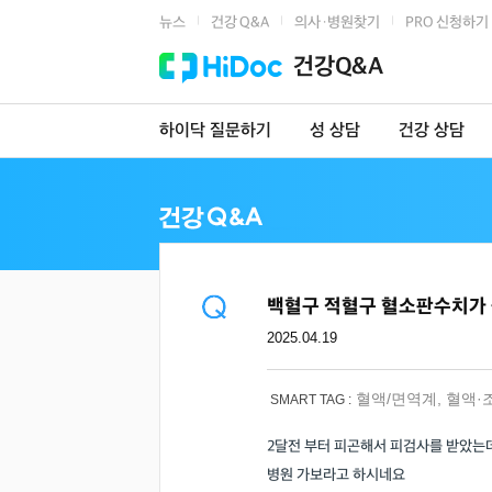
뉴스
건강 Q&A
의사·병원찾기
PRO 신청하기
|
|
|
건강Q&A
하이닥 질문하기
성 상담
건강 상담
백혈구 적혈구 혈소판수치가
2025.04.19
혈액/면역계
,
혈액·
SMART TAG :
2달전 부터 피곤해서 피검사를 받았는데
병원 가보라고 하시네요