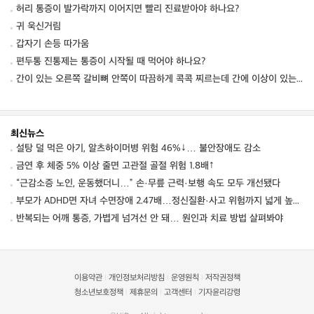
허리 통증이 발가락까지 이어지면 빨리 진료받아야 하나요?
귀 욱신거림
갑자기 손등 따가움
편두통 진통제는 통증이 시작될 때 먹어야 하나요?
간이 있는 오른쪽 갈비뼈 안쪽이 따끔하게 콕콕 찌르는데 간에 이상이 있는 건가요? 혹시 간
최신뉴스
설탕 덜 먹은 아기, 알츠하이머병 위험 46%↓… 불안장애도 감소
금연 후 체중 5% 이상 줄면 고관절 골절 위험 1.8배↑
“근감소증 노인, 운동했더니…” 손·무릎 근력·보행 속도 모두 개선됐다
부모가 ADHD면 자녀 수면장애 2.47배…정신질환·사고 위험까지 넓게 높였다
반복되는 어깨 통증, 가볍게 넘겨선 안 돼… 원인과 치료 방법 살펴봐야
이용약관
개인정보처리방침
운영원칙
저작권정책
|
|
|
청소년보호정책
제휴문의
고객센터
기자윤리강령
|
|
|